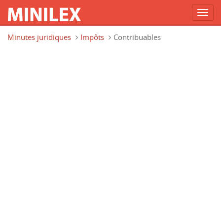
Toggl
navig
Aller au contenu principal
Minutes juridiques
Impôts
Contribuables