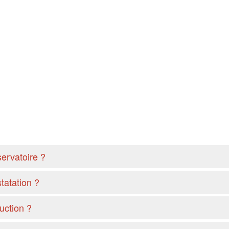
servatoire ?
tatation ?
ruction ?