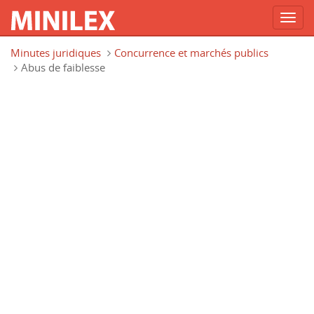
Toggl
navig
Aller au contenu principal
Minutes juridiques
Concurrence et marchés publics
Abus de faiblesse