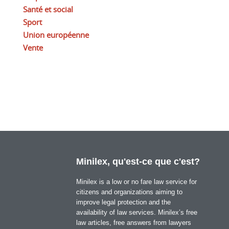
Santé et social
Sport
Union européenne
Vente
Minilex, qu'est-ce que c'est?
Minilex is a low or no fare law service for
citizens and organizations aiming to
improve legal protection and the
availability of law services. Minilex’s free
law articles, free answers from lawyers