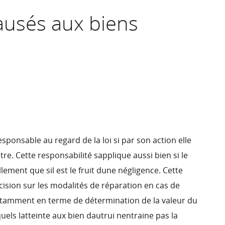
usés aux biens
ponsable au regard de la loi si par son action elle
re. Cette responsabilité sapplique aussi bien si le
ent que sil est le fruit dune négligence. Cette
ision sur les modalités de réparation en cas de
amment en terme de détermination de la valeur du
els latteinte aux bien dautrui nentraine pas la