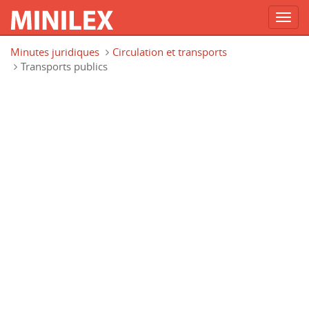
Toggl
navig
Aller au contenu principal
Minutes juridiques
Circulation et transports
Transports publics