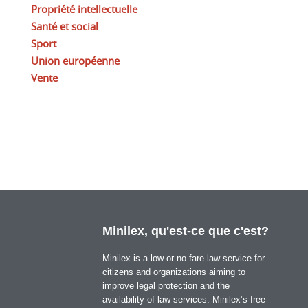
Propriété intellectuelle
Santé et social
Sport
Union européenne
Vente
Minilex, qu'est-ce que c'est?
Minilex is a low or no fare law service for
citizens and organizations aiming to
improve legal protection and the
availability of law services. Minilex’s free