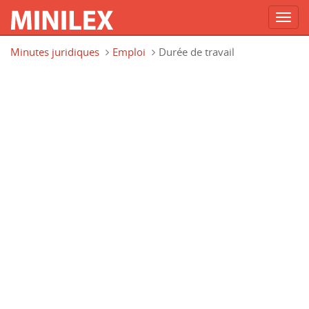
Toggl
navig
Aller au contenu principal
Minutes juridiques
Emploi
Durée de travail