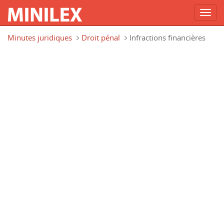
Toggl
navig
Aller au contenu principal
Minutes juridiques
Droit pénal
Infractions financières