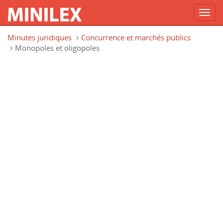
Toggl
navig
Aller au contenu principal
Minutes juridiques
Concurrence et marchés publics
Monopoles et oligopoles