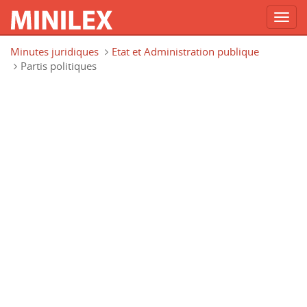
Toggl
navig
Aller au contenu principal
Minutes juridiques
Etat et Administration publique
Partis politiques