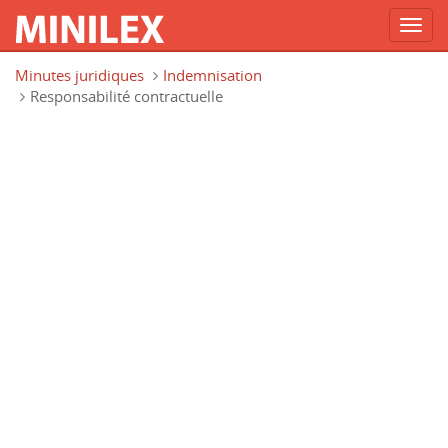
Toggl
navig
Aller au contenu principal
Minutes juridiques
Indemnisation
Responsabilité contractuelle