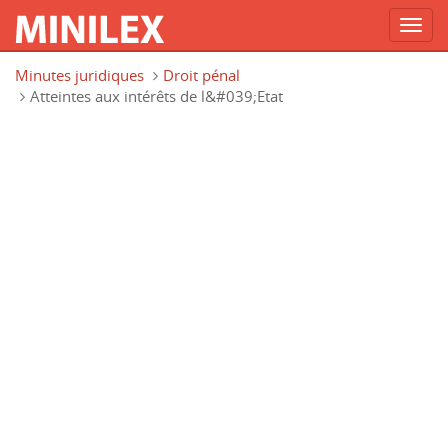
Toggl
navig
Aller au contenu principal
Minutes juridiques
Droit pénal
Atteintes aux intérêts de l&#039;Etat