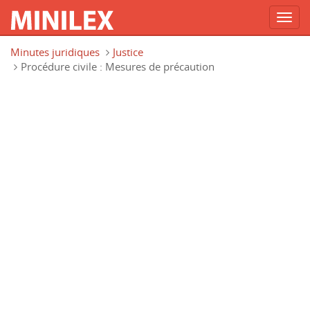
Toggl
navig
Aller au contenu principal
Minutes juridiques
Justice
Procédure civile : Mesures de précaution