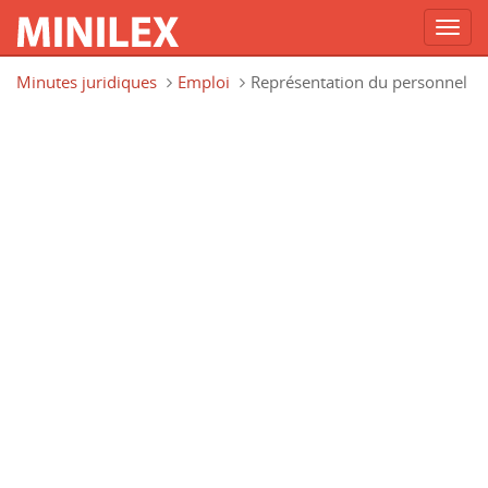
Toggl
navig
Aller au contenu principal
Minutes juridiques
Emploi
Représentation du personnel