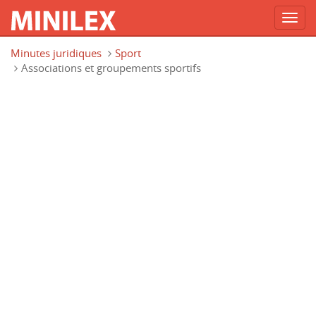
Toggl
navig
Aller au contenu principal
Minutes juridiques
Sport
Associations et groupements sportifs