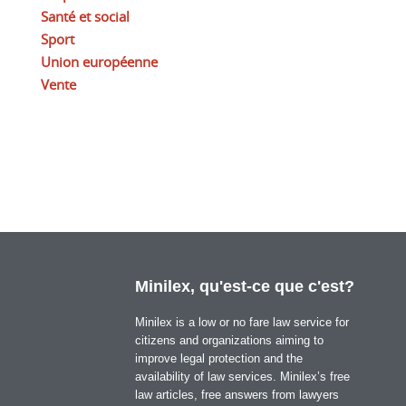
Santé et social
Sport
Union européenne
Vente
Minilex, qu'est-ce que c'est?
Minilex is a low or no fare law service for
citizens and organizations aiming to
improve legal protection and the
availability of law services. Minilex’s free
law articles, free answers from lawyers