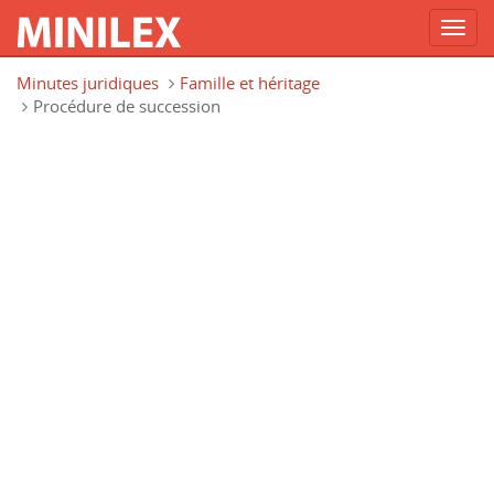
Toggl
navig
Aller au contenu principal
Minutes juridiques
Famille et héritage
Procédure de succession