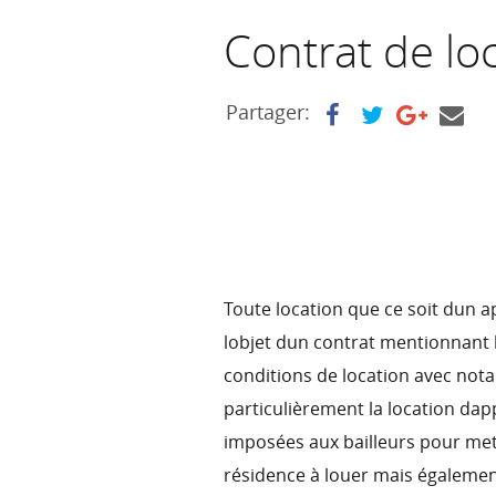
Contrat de lo
Partager:
Toute location que ce soit dun a
lobjet dun contrat mentionnant l
conditions de location avec not
particulièrement la location da
imposées aux bailleurs pour mett
résidence à louer mais également 