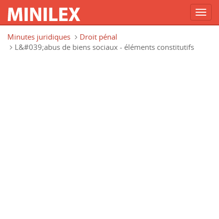
Toggl
navig
Aller au contenu principal
Minutes juridiques
Droit pénal
L&#039;abus de biens sociaux - éléments constitutifs