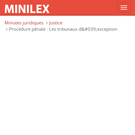
Toggl
navig
Aller au contenu principal
Minutes juridiques
Justice
Procédure pénale : Les tribunaux d&#039;exception