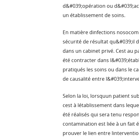
d&#039;opération ou d&#039;acc
un établissement de soins.
En matière dinfections nosocomi
sécurité de résultat qu&#039;il
dans un cabinet privé. Cest au pa
été contracter dans l&#039;établ
pratiqués les soins ou dans le ca
de causalité entre l&#039;interve
Selon la loi, lorsquun patient 
cest à létablissement dans lequ
été réalisés qui sera tenu respo
contamination est liée à un fait 
prouver le lien entre linterventi