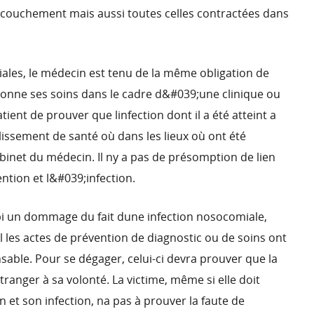
ouchement mais aussi toutes celles contractées dans
ales, le médecin est tenu de la même obligation de
 donne ses soins dans le cadre d&#039;une clinique ou
tient de prouver que linfection dont il a été atteint a
issement de santé où dans les lieux où ont été
binet du médecin. Il ny a pas de présomption de lien
ntion et l&#039;infection.
subi un dommage du fait dune infection nosocomiale,
el les actes de prévention de diagnostic ou de soins ont
nsable. Pour se dégager, celui-ci devra prouver que la
étranger à sa volonté. La victime, même si elle doit
on et son infection, na pas à prouver la faute de