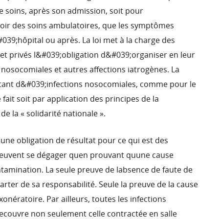
e soins, après son admission, soit pour
evoir des soins ambulatoires, que les symptômes
#039;hôpital ou après. La loi met à la charge des
et privés l&#039;obligation d&#039;organiser en leur
ns nosocomiales et autres affections iatrogènes. La
ant d&#039;infections nosocomiales, comme pour le
fait soit par application des principes de la
 de la « solidarité nationale ».
une obligation de résultat pour ce qui est des
 peuvent se dégager quen prouvant quune cause
ontamination. La seule preuve de labsence de faute de
écarter de sa responsabilité. Seule la preuve de la cause
nératoire. Par ailleurs, toutes les infections
recouvre non seulement celle contractée en salle