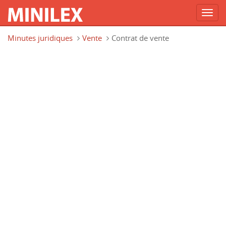
Toggl
navig
Aller au contenu principal
Minutes juridiques
Vente
Contrat de vente