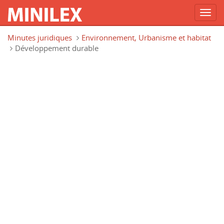
Toggl
navig
Aller au contenu principal
Minutes juridiques
Environnement, Urbanisme et habitat
Développement durable