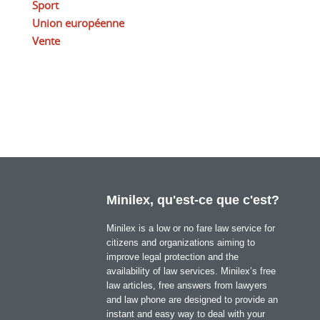
Sport
Union européenne
Vente
Minilex, qu'est-ce que c'est?
Minilex is a low or no fare law service for
citizens and organizations aiming to
improve legal protection and the
availability of law services. Minilex’s free
law articles, free answers from lawyers
and law phone are designed to provide an
instant and easy way to deal with your