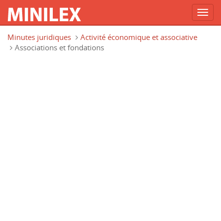
Toggl
navig
Aller au contenu principal
Minutes juridiques
Activité économique et associative
Associations et fondations